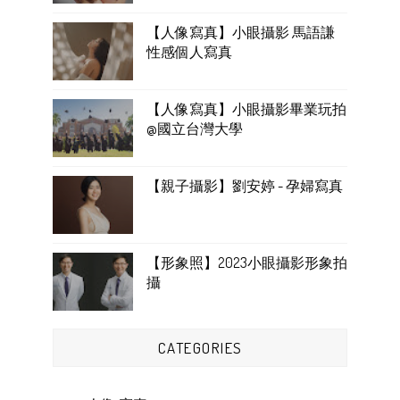
【人像寫真】小眼攝影 馬語謙
性感個人寫真
【人像寫真】小眼攝影畢業玩拍
@國立台灣大學
【親子攝影】劉安婷 - 孕婦寫真
【形象照】2023小眼攝影形象拍
攝
CATEGORIES