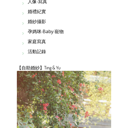
人像‧寫真
婚禮紀實
婚紗攝影
孕媽咪‧Baby‧寵物
家庭寫真
活動記錄
【自助婚紗】Ting & Yu