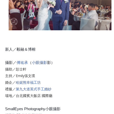
新人／毅融＆博榕
攝影／
傅祐承
（
小眼攝影
影）
攝助／彭士軒
主持／Emily張文璞
婚企／
哈妮熊幸福工坊
禮服／
第九大道英式手工婚紗
場地／台北國賓大飯店 國際廳
SmallEyes Photography小眼攝影