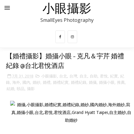
小眼攝影
SmallEyes Photography
【婚禮攝影】婚攝小眼 - 克凡＆宇芹 婚禮
紀錄 @台北君悅酒店
7月 31, 2018
小眼攝影
,
台北
,
台灣
,
自主
,
自助
,
君悅
,
紀實
,
紀
錄
,
海外
,
國內
,
婚紗
,
婚禮
,
婚禮紀實
,
婚禮紀錄
,
婚攝
,
婚攝小眼
,
推薦
,
結婚
,
頤品
,
攝影