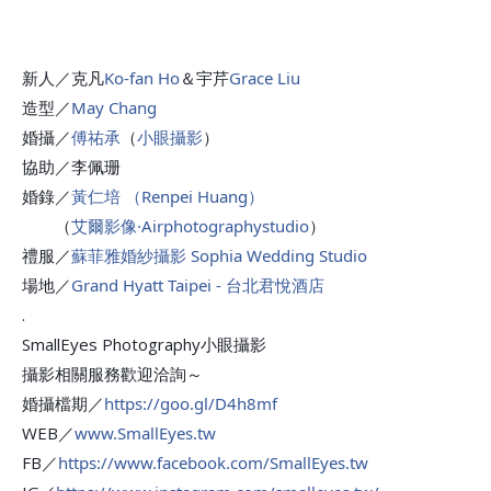
新人／克凡
Ko-fan Ho
＆宇芹
Grace Liu
造型／
May Chang
婚攝／
傅祐承
（
小眼攝影
）
協助／李佩珊
婚錄／
黃仁培 （Renpei Huang）
（
艾爾影像·Airphotographystudio
）
禮服／
蘇菲雅婚紗攝影 Sophia Wedding Studio
場地／
Grand Hyatt Taipei - 台北君悅酒店
.
SmallEyes Photography小眼攝影
攝影相關服務歡迎洽詢～
婚攝檔期／
https://goo.gl/D4h8mf
WEB／
www.SmallEyes.tw
FB／
https://www.facebook.com/SmallEyes.tw