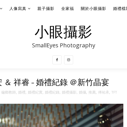
人像寫真
親子攝影
全家福
關於小眼攝影
婚禮檔
小眼攝影
SmallEyes Photography
 ＆ 祥睿 - 婚禮紀錄 ＠新竹晶宴
,
偏鄉教師
,
婚禮
,
婚禮紀實
,
婚禮紀錄
,
婚禮攝影
,
婚攝
,
推薦
,
傅祐承
,
TFT