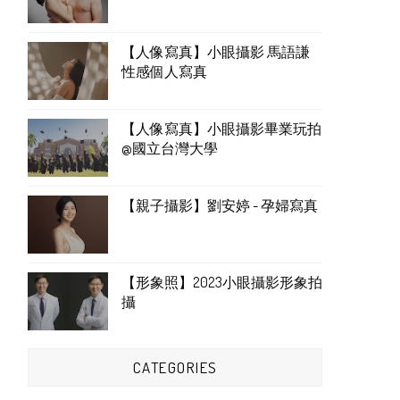
【人像寫真】小眼攝影 馬語謙
性感個人寫真
【人像寫真】小眼攝影畢業玩拍
@國立台灣大學
【親子攝影】劉安婷 - 孕婦寫真
【形象照】2023小眼攝影形象拍
攝
CATEGORIES