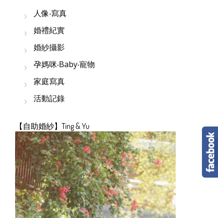
人像‧寫真
婚禮紀實
婚紗攝影
孕媽咪‧Baby‧寵物
家庭寫真
活動記錄
【自助婚紗】Ting & Yu