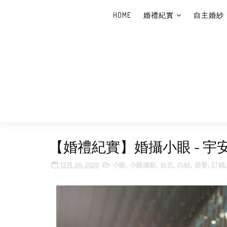
HOME
婚禮紀實
自主婚紗
【婚禮紀實】婚攝小眼 - 宇安
12月 26, 2020
小眼
,
小眼攝影
,
台北
,
白紗
,
迎娶
,
訂婚