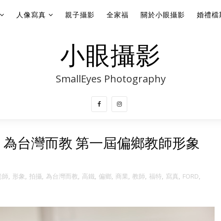
人像寫真
親子攝影
全家福
關於小眼攝影
婚禮檔
小眼攝影
SmallEyes Photography
aiwan 為台灣而教 第一屆偏鄉教師形象
老師
,
形象
,
拍攝
,
為台灣而教
,
高鐵
,
偏鄉
,
商業
,
教師
,
福特
,
寫真
,
FORD
,