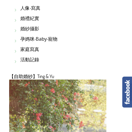
人像‧寫真
婚禮紀實
婚紗攝影
孕媽咪‧Baby‧寵物
家庭寫真
活動記錄
【自助婚紗】Ting & Yu