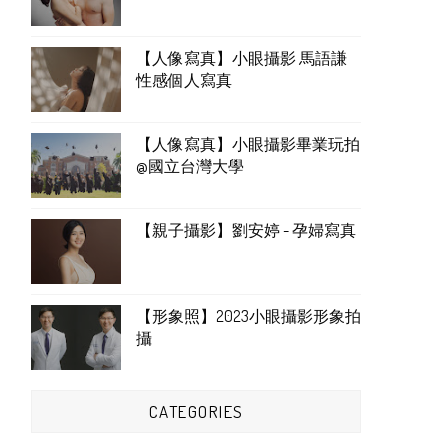
【人像寫真】小眼攝影 馬語謙
性感個人寫真
【人像寫真】小眼攝影畢業玩拍
@國立台灣大學
【親子攝影】劉安婷 - 孕婦寫真
【形象照】2023小眼攝影形象拍
攝
CATEGORIES